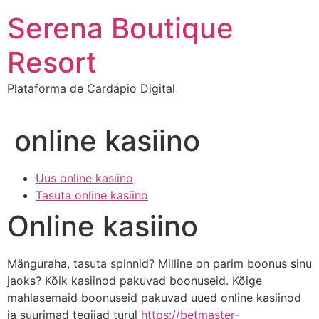
Ir
Serena Boutique
para
o
Resort
conteúdo
Plataforma de Cardápio Digital
online kasiino
Uus online kasiino
Tasuta online kasiino
Online kasiino
Mänguraha, tasuta spinnid? Milline on parim boonus sinu
jaoks? Kõik kasiinod pakuvad boonuseid. Kõige
mahlasemaid boonuseid pakuvad uued online kasiinod
ja suurimad tegijad turul
https://betmaster-