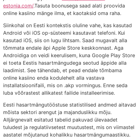
estonia.com/
.Tasuta boonusega saad alati proovida
online kasiino mänge ilma, et kaotaksid oma raha.
Siinkohal on Eesti kontekstis oluline vahe, kas kasutad
Android või iOS op-süsteemi kasutavat telefoni. Kui
kasutad iOS, siis on lugu lihtsam. Saad mugavalt alla
tõmmata endale äpi Apple Store keskkonnast. Aga
Androidiga on veidi keerulisem, kuna Google Play Store
ei toeta Eestis hasartmängudega seotud äppide alla
laadimist. See tähendab, et pead endale tõmbama
online kasiino enda kodulehelt alla vastava
installatsioonifaili, mis on .akp vormingus. Enne seda
luba võõrastest allikatest failide installeerimise.
Eesti hasartmängutööstuse statistilised andmed aitavad
mõista sektori arengut ja majanduslikku mõju.
Alljärgnevalt esitatud tabelid pakuvad ülevaadet
tuludest ja regulatiivsetest muutustest, mis on viimastel
aastatel mõjutanud kohalikku hasartmängumaastikku.