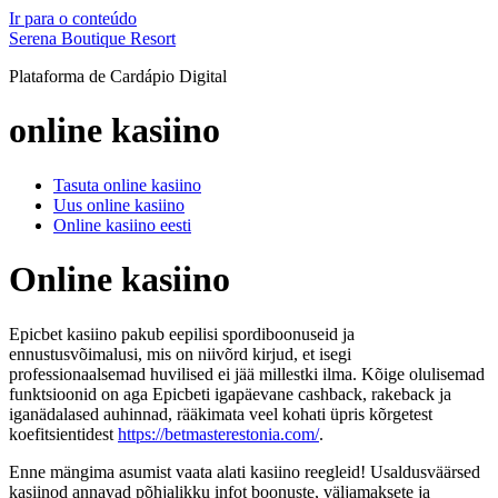
Ir para o conteúdo
Serena Boutique Resort
Plataforma de Cardápio Digital
online kasiino
Tasuta online kasiino
Uus online kasiino
Online kasiino eesti
Online kasiino
Epicbet kasiino pakub eepilisi spordiboonuseid ja
ennustusvõimalusi, mis on niivõrd kirjud, et isegi
professionaalsemad huvilised ei jää millestki ilma. Kõige olulisemad
funktsioonid on aga Epicbeti igapäevane cashback, rakeback ja
iganädalased auhinnad, rääkimata veel kohati üpris kõrgetest
koefitsientidest
https://betmasterestonia.com/
.
Enne mängima asumist vaata alati kasiino reegleid! Usaldusväärsed
kasiinod annavad põhjalikku infot boonuste, väljamaksete ja