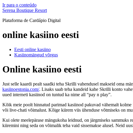
Ir para o conteúdo
Serena Boutique Resort
Plataforma de Cardápio Digital
online kasiino eesti
Eesti online kasiino
Kasiinomängud võrgus
Online kasiino eesti
Just selle kaardi pealt saadki teha Skrilli vahendusel makseid oma m
kasiinoestonia.com/
. Lisaks saab teha kandeid kahe Skrilli konto vahen
uued interneti kasiinod on tuntud ka nime all “pay n play”.
Kõik meie poolt hinnatud parimad kasiinod pakuvad vähemalt kolme vii
või live-chati võimalust. Kõige kiirem viis ühenduse võtmiseks on muid
Kui olete meelepärase mängukoha leidnud, on järgmiseks sammuks regis
kiiremini ning seda on võimalik teha vaid sissemakse alusel. Neid uus