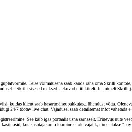
änguplatvormile. Teise võimalusena saab kanda raha oma Skrilli kontole
dusel – Skrilli sisesed maksed laekuvad eriti kiirelt. Justnimelt Skrilli 
si, kuidas klient saab hasartmängupakkujaga ühendust võtta. Olenevalt
ugi 24/7 töötav live-chat. Vajadusel saab detailsemat infot vahetada e-ma
treerimine. See käib igas portaalis üsna sarnaselt. Erinevus uute veeb
i kasiinosid, kus kasutajakonto loomine ei ole vajalik, nimetatakse “p