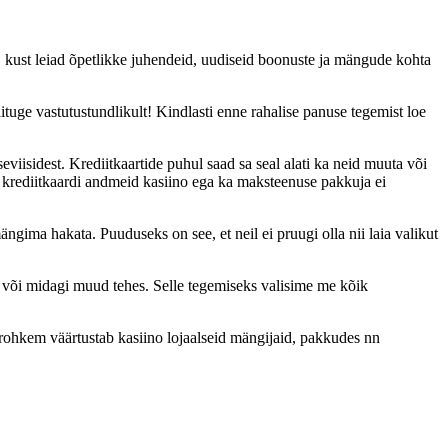
li, kust leiad õpetlikke juhendeid, uudiseid boonuste ja mängude kohta
uge vastutustundlikult! Kindlasti enne rahalise panuse tegemist loe
viisidest. Krediitkaartide puhul saad sa seal alati ka neid muuta või
 krediitkaardi andmeid kasiino ega ka maksteenuse pakkuja ei
gima hakata. Puuduseks on see, et neil ei pruugi olla nii laia valikut
es või midagi muud tehes. Selle tegemiseks valisime me kõik
rohkem väärtustab kasiino lojaalseid mängijaid, pakkudes nn