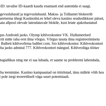
-ID: tavalise ID-kaardi kaudu enamasti end autentida ei saagi.
egevuslubasid ja tegevuslubasid. Maksu- ja Tolliamet blokeerib
retsema ühegi Kasiinolist.ee lehel oleva kasiino seaduslikkuse pärast,
ata allpool olevale laiendatavale blokile, kust leiate ajakohastatud
gus Androidi jaoks. Olymp kihlveokontor VK. Hullumeelsed
t mitte raha eest ilma võrgus. Võrgus tasuta ilma registreerimiseta
albeti kihlveofirma baltbet com. Sro kihlveokontor. Kihlveokontori
a jaoks admiral 777. Kihlveokontori mängud. Kihlveoliiga töötav
 tugiallikas ning me ei saa lubada, et saame su probleemi lahendada,
ha teenimine. Kasiino kampaaniad on tööriistad, tänu millele võib hea
ole isegi teoreetiliselt väga suurt potentsiaali.