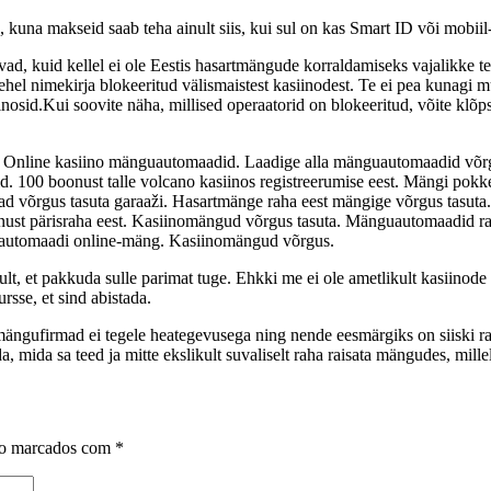
d, kuna makseid saab teha ainult siis, kui sul on kas Smart ID või mobiil
vad, kuid kellel ei ole Eestis hasartmängude korraldamiseks vajalikke t
hel nimekirja blokeeritud välismaistest kasiinodest. Te ei pea kunagi mu
iinosid.Kui soovite näha, millised operaatorid on blokeeritud, võite klõps
 Online kasiino mänguautomaadid. Laadige alla mänguautomaadid võr
 100 boonust talle volcano kasiinos registreerumise eest. Mängi pokkeri
rgus tasuta garaaži. Hasartmänge raha eest mängige võrgus tasuta. B
ust pärisraha eest. Kasiinomängud võrgus tasuta. Mänguautomaadid rah
guautomaadi online-mäng. Kasiinomängud võrgus.
lt, et pakkuda sulle parimat tuge. Ehkki me ei ole ametlikult kasiinode
sse, et sind abistada.
mängufirmad ei tegele heategevusega ning nende eesmärgiks on siiski ra
 mida sa teed ja mitte ekslikult suvaliselt raha raisata mängudes, millel p
ão marcados com
*