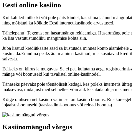
Eesti online kasiino
Kui kahtled milleski või pole päris kindel, kas silma jäänud mänguplat
ning mõistagi ka kõikide Eesti internetikasiinode arvustused.
Tähelepanu! Tegemist on hasartmängu reklaamiga. Hasartmäng pole sobi
ka lisa vastutustundliku mängimise kohta siin.
Juba lisatud krediitkaarte saad sa kustutada minnes konto alamlehele „
kustutada.Erandina peaks ära mainima kasiinod, mis kasutavad krediit
salvesta.
Eeliseks on kiirus ja mugavus. Sa ei pea kulutama aega registreerimisv
mänge või boonuseid kui tavalistel online-kasiinodel.
Tänaseks päevaks pole tõenäoliselt kedagi, kes poleks internetis ühte
makseviisi, mida just meil sel hetkel võimalik kasutada oli ja mis mei
Kõige olulisem netikasiino valimisel on kasiino boonus. Rusikareegel
lojaalsusboonuseid (taaslaadimisboonus või reload boonus).
Kasiinomängud võrgus