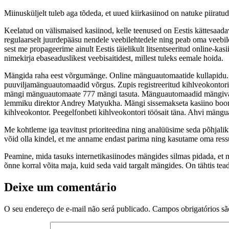
Miinusküljelt tuleb aga tõdeda, et uued kiirkasiinod on natuke piiratu
Keelatud on välismaised kasiinod, kelle teenused on Eestis kättesaada
regulaarselt juurdepääsu nendele veebilehtedele ning peab oma veebile
sest me propageerime ainult Eestis täielikult litsentseeritud online-kas
nimekirja ebaseaduslikest veebisaitidest, millest tuleks eemale hoida.
Mängida raha eest võrgumänge. Online mänguautomaatide kullapidu.
puuviljamänguautomaadid võrgus. Zupis registreeritud kihlveokontorid.
mängi mänguautomaate 777 mängi tasuta. Mänguautomaadid mängivad võ
lemmiku direktor Andrey Matyukha. Mängi sissemakseta kasiino boon
kihlveokontor. Peegelfonbeti kihlveokontori töösait täna. Ahvi män
Me kohtleme iga teavitust prioriteedina ning analüüsime seda põhjaliku
võid olla kindel, et me anname endast parima ning kasutame oma ressur
Peamine, mida tasuks internetikasiinodes mängides silmas pidada, et 
õnne korral võita maja, kuid seda vaid targalt mängides. On tähtis teada,
Deixe um comentário
O seu endereço de e-mail não será publicado.
Campos obrigatórios s