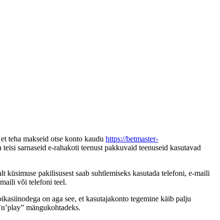
, et teha makseid otse konto kaudu
https://betmaster-
ja teisi sarnaseid e-rahakoti teenust pakkuvaid teenuseid kasutavad
 küsimuse pakilisusest saab suhtlemiseks kasutada telefoni, e-maili
ili või telefoni teel.
ikasiinodega on aga see, et kasutajakonto tegemine käib palju
ay’n’play” mängukohtadeks.