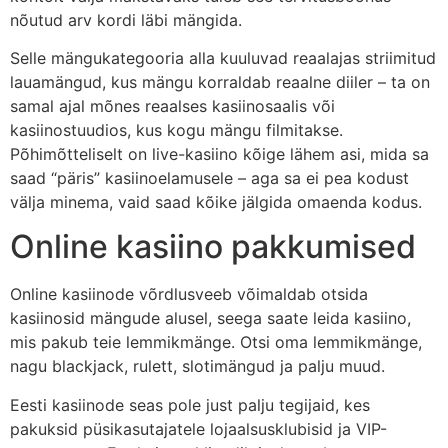
nõutud arv kordi läbi mängida.
Selle mängukategooria alla kuuluvad reaalajas striimitud
lauamängud, kus mängu korraldab reaalne diiler – ta on
samal ajal mõnes reaalses kasiinosaalis või
kasiinostuudios, kus kogu mängu filmitakse.
Põhimõtteliselt on live-kasiino kõige lähem asi, mida sa
saad “päris” kasiinoelamusele – aga sa ei pea kodust
välja minema, vaid saad kõike jälgida omaenda kodus.
Online kasiino pakkumised
Online kasiinode võrdlusveeb võimaldab otsida
kasiinosid mängude alusel, seega saate leida kasiino,
mis pakub teie lemmikmänge. Otsi oma lemmikmänge,
nagu blackjack, rulett, slotimängud ja palju muud.
Eesti kasiinode seas pole just palju tegijaid, kes
pakuksid püsikasutajatele lojaalsusklubisid ja VIP-