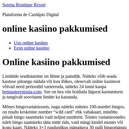
Ir
Serena Boutique Resort
para
Plataforma de Cardápio Digital
o
conteúdo
online kasiino pakkumised
Uus online kasiino
Eesti online kasiino
Online kasiino pakkumised
Limiitide seadistamine on lihtne ja paindlik. Näiteks võib seada
kaotuse piirangu nädala või kuu lõikes, olenevalt online kasiinost
võivad need perioodid varieeruda, näiteks 24 tunni kaupa
betmasterestonia-com
. See on hea viis hoiduda liigsest kaotamisest
ja tungivalt soovitame limiite ka kasutada.
Mõnes bingovariatsioonis, nagu näiteks mitmes 100-numbri bingos,
on ruudu keskmine number “wild card” ehk vabakaart, mistõttu
piisab bingo saamiseks vaid neljast numbrist. Teistes variatsioonides
tuleb bingo saamiseks täita mitte rida, vaid mingi kindel muster või
kogu kaart. Näiteks 3×3 ruudustikus mängitava 30 palli bingomängu