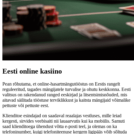
Eesti online kasiino
Pean rõhutama, et online-hasartmängutööstus on Eestis rangelt
reguleeritud, tagades mängijatele turvalise ja ohutu keskkonna. Eesti
valitsus on rakendanud ranged eeskirjad ja litsentsimisnõuded, mis
aitavad säilitada tööstuse terviklikkust ja kaitsta mängijaid võimalike
pettuste või pettuste eest.
Klienditoe esindajad on saadaval reaalajas vestluses, mille leiad
kergesti, sirvides veebisaiti nii lauaarvutis kui ka mobiilis. Samuti
saad klienditoega ühendust võtta e-posti teel, ja olemas on ka
telefoninumber, kuigi telefoniteenuse kergem ligipääs võib sõltuda