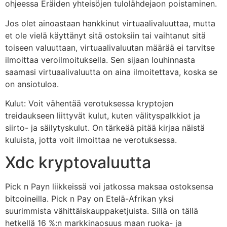
ohjeessa Eräiden yhteisöjen tulolähdejaon poistaminen.
Jos olet ainoastaan hankkinut virtuaalivaluuttaa, mutta
et ole vielä käyttänyt sitä ostoksiin tai vaihtanut sitä
toiseen valuuttaan, virtuaalivaluutan määrää ei tarvitse
ilmoittaa veroilmoituksella. Sen sijaan louhinnasta
saamasi virtuaalivaluutta on aina ilmoitettava, koska se
on ansiotuloa.
Kulut: Voit vähentää verotuksessa kryptojen
treidaukseen liittyvät kulut, kuten välityspalkkiot ja
siirto- ja säilytyskulut. On tärkeää pitää kirjaa näistä
kuluista, jotta voit ilmoittaa ne verotuksessa.
Xdc kryptovaluutta
Pick n Payn liikkeissä voi jatkossa maksaa ostoksensa
bitcoineilla. Pick n Pay on Etelä-Afrikan yksi
suurimmista vähittäiskauppaketjuista. Sillä on tällä
hetkellä 16 %:n markkinaosuus maan ruoka- ja