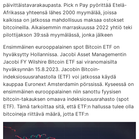
päivittäistavarakaupasta. Pick n Pay pyörittää Etelä-
Afrikassa yhteensä lähes 2000 myymälää, joissa
kaikissa on jatkossa mahdollisuus maksaa ostokset
bitcoineilla. Aikaisemmin marraskuussa 2022 yhtiö teki
pilottijakson 39:ssä myymälässä, jonka jälkeen
Ensimmäinen eurooppalainen spot Bitcoin ETF on
hyväksytty Hollannissa. Jacobi Asset Managementin
Jacobi FY Wilshire Bitcoin ETF sai viranomaisilta
hyväksynnän 15.8.2023. Jacobin Bitcoin-
indeksiosuusrahastolla (ETF) voi jatkossa käydä
kauppaa Euronext Amsterdamin pörssissä. Kyseessä on
ensimmäinen eurooppalainen niin sanottu fyysisen
bitcoin-takauksen omaava indeksiosuusrahasto (spot
ETF). Tämä tarkoittaa sitä, että ETF:n hallussa tulee olla
bitcoineja riittävä määrä, jotta ETF:n