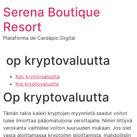
Ir
Serena Boutique
para
o
Resort
conteúdo
Plataforma de Cardápio Digital
op kryptovaluutta
Xdc kryptovaluutta
Xrp kryptovaluutta
Op kryptovaluutta
Tämän takia kaikki kryptojen myynnistä saadut voitot
tulee ilmoittaa pääomatuloina verottajalle. Niihin liittyvä
verokanta vaihtelee voiton suuruuden mukaan. Jos olet
vasta aloittamassa kryptoihin sijoittamista, mahdollisiin