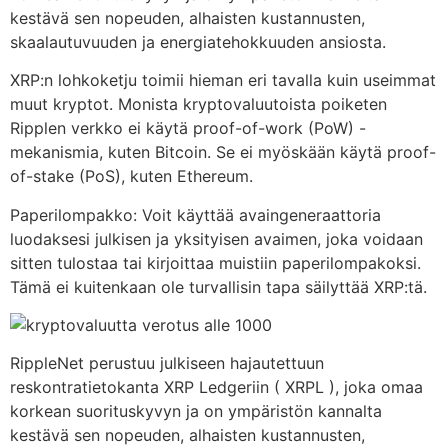
kestävä sen nopeuden, alhaisten kustannusten,
skaalautuvuuden ja energiatehokkuuden ansiosta.
XRP:n lohkoketju toimii hieman eri tavalla kuin useimmat
muut kryptot. Monista kryptovaluutoista poiketen
Ripplen verkko ei käytä proof-of-work (PoW) -
mekanismia, kuten Bitcoin. Se ei myöskään käytä proof-
of-stake (PoS), kuten Ethereum.
Paperilompakko: Voit käyttää avaingeneraattoria
luodaksesi julkisen ja yksityisen avaimen, joka voidaan
sitten tulostaa tai kirjoittaa muistiin paperilompakoksi.
Tämä ei kuitenkaan ole turvallisin tapa säilyttää XRP:tä.
RippleNet perustuu julkiseen hajautettuun
reskontratietokanta XRP Ledgeriin ( XRPL ), joka omaa
korkean suorituskyvyn ja on ympäristön kannalta
kestävä sen nopeuden, alhaisten kustannusten,