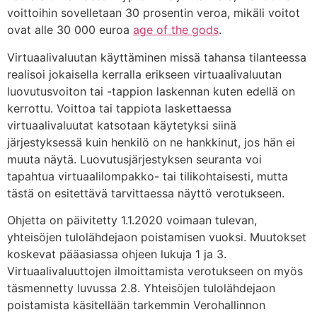
voittoihin sovelletaan 30 prosentin veroa, mikäli voitot
ovat alle 30 000 euroa
age of the gods
.
Virtuaalivaluutan käyttäminen missä tahansa tilanteessa
realisoi jokaisella kerralla erikseen virtuaalivaluutan
luovutusvoiton tai -tappion laskennan kuten edellä on
kerrottu. Voittoa tai tappiota laskettaessa
virtuaalivaluutat katsotaan käytetyksi siinä
järjestyksessä kuin henkilö on ne hankkinut, jos hän ei
muuta näytä. Luovutusjärjestyksen seuranta voi
tapahtua virtuaalilompakko- tai tilikohtaisesti, mutta
tästä on esitettävä tarvittaessa näyttö verotukseen.
Ohjetta on päivitetty 1.1.2020 voimaan tulevan,
yhteisöjen tulolähdejaon poistamisen vuoksi. Muutokset
koskevat pääasiassa ohjeen lukuja 1 ja 3.
Virtuaalivaluuttojen ilmoittamista verotukseen on myös
täsmennetty luvussa 2.8. Yhteisöjen tulolähdejaon
poistamista käsitellään tarkemmin Verohallinnon