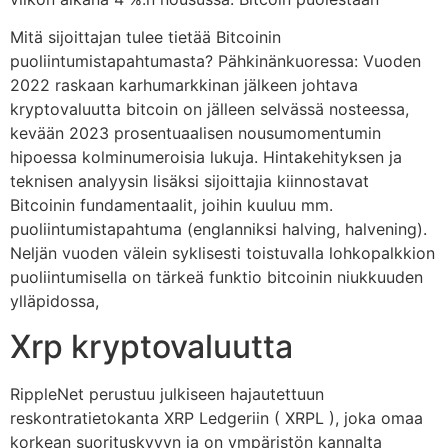
Mitä sijoittajan tulee tietää Bitcoinin
puoliintumistapahtumasta? Pähkinänkuoressa: Vuoden
2022 raskaan karhumarkkinan jälkeen johtava
kryptovaluutta bitcoin on jälleen selvässä nosteessa,
kevään 2023 prosentuaalisen nousumomentumin
hipoessa kolminumeroisia lukuja. Hintakehityksen ja
teknisen analyysin lisäksi sijoittajia kiinnostavat
Bitcoinin fundamentaalit, joihin kuuluu mm.
puoliintumistapahtuma (englanniksi halving, halvening).
Neljän vuoden välein syklisesti toistuvalla lohkopalkkion
puoliintumisella on tärkeä funktio bitcoinin niukkuuden
ylläpidossa,
Xrp kryptovaluutta
RippleNet perustuu julkiseen hajautettuun
reskontratietokanta XRP Ledgeriin ( XRPL ), joka omaa
korkean suorituskyvyn ja on ympäristön kannalta