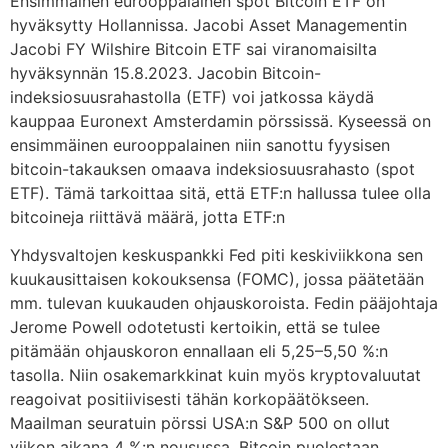
Ensimmäinen eurooppalainen spot Bitcoin ETF on
hyväksytty Hollannissa. Jacobi Asset Managementin
Jacobi FY Wilshire Bitcoin ETF sai viranomaisilta
hyväksynnän 15.8.2023. Jacobin Bitcoin-
indeksiosuusrahastolla (ETF) voi jatkossa käydä
kauppaa Euronext Amsterdamin pörssissä. Kyseessä on
ensimmäinen eurooppalainen niin sanottu fyysisen
bitcoin-takauksen omaava indeksiosuusrahasto (spot
ETF). Tämä tarkoittaa sitä, että ETF:n hallussa tulee olla
bitcoineja riittävä määrä, jotta ETF:n
Yhdysvaltojen keskuspankki Fed piti keskiviikkona sen
kuukausittaisen kokouksensa (FOMC), jossa päätetään
mm. tulevan kuukauden ohjauskoroista. Fedin pääjohtaja
Jerome Powell odotetusti kertoikin, että se tulee
pitämään ohjauskoron ennallaan eli 5,25–5,50 %:n
tasolla. Niin osakemarkkinat kuin myös kryptovaluutat
reagoivat positiivisesti tähän korkopäätökseen.
Maailman seuratuin pörssi USA:n S&P 500 on ollut
viikon aikana 4 %:n nousussa. Bitcoin puolestaan