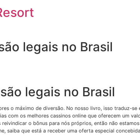
Resort
são legais no Brasil
são legais no Brasil
es o máximo de diversão. No nosso livro, isso traduz-se e
rias com os melhores cassinos online que oferecem um valo
 reivindicar o bônus para nós próprios, então não estamos 
, saiba que está a receber uma oferta especial concebida 