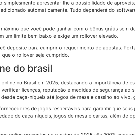
 simplesmente apresentar-lhe a possibilidade de aproveita
o adicionado automaticamente. Tudo dependerá do software
 máximo que você pode ganhar com o bônus grátis sem dep
 um limite bem baixo e exige um rollover elevado.
ocê deposite para cumprir o requerimento de apostas. Port
 que o rollover seja cumprido.
ne do brasil
 online no Brasil em 2025, destacando a importância de e
 verificar licenças, reputação e medidas de segurança ao s
 desde caça-níqueis até jogos de mesa e cassino ao vivo, 
fornecedores de jogos respeitáveis para garantir que se
riedade de caça-níqueis, jogos de mesa e cartas, além de 
inos online presentes no ranking de 2025 são 100% segur