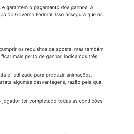
os e garantem o pagamento dos ganhos. A
ença do Governo Federal. Isso assegura que os
, cumprir os requisitos de aposta, mas também
ficar mais perto de ganhar. Indicamos três
da é) utilizada para produzir animações,
carreta algumas desvantagens, razão pela qual
o jogador ter completado todas as condições