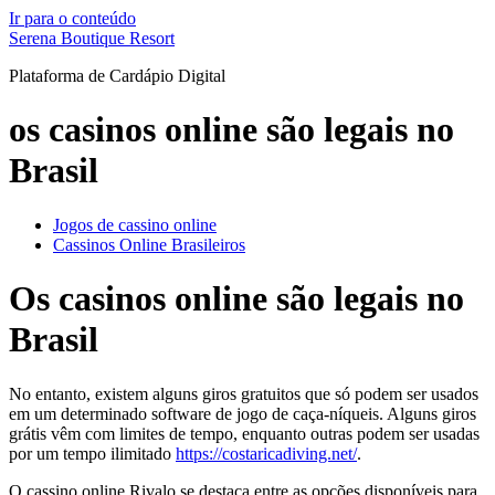
Ir para o conteúdo
Serena Boutique Resort
Plataforma de Cardápio Digital
os casinos online são legais no
Brasil
Jogos de cassino online
Cassinos Online Brasileiros
Os casinos online são legais no
Brasil
No entanto, existem alguns giros gratuitos que só podem ser usados
em um determinado software de jogo de caça-níqueis. Alguns giros
grátis vêm com limites de tempo, enquanto outras podem ser usadas
por um tempo ilimitado
https://costaricadiving.net/
.
O cassino online Rivalo se destaca entre as opções disponíveis para