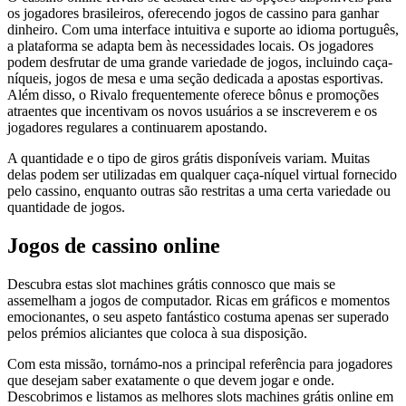
os jogadores brasileiros, oferecendo jogos de cassino para ganhar
dinheiro. Com uma interface intuitiva e suporte ao idioma português,
a plataforma se adapta bem às necessidades locais. Os jogadores
podem desfrutar de uma grande variedade de jogos, incluindo caça-
níqueis, jogos de mesa e uma seção dedicada a apostas esportivas.
Além disso, o Rivalo frequentemente oferece bônus e promoções
atraentes que incentivam os novos usuários a se inscreverem e os
jogadores regulares a continuarem apostando.
A quantidade e o tipo de giros grátis disponíveis variam. Muitas
delas podem ser utilizadas em qualquer caça-níquel virtual fornecido
pelo cassino, enquanto outras são restritas a uma certa variedade ou
quantidade de jogos.
Jogos de cassino online
Descubra estas slot machines grátis connosco que mais se
assemelham a jogos de computador. Ricas em gráficos e momentos
emocionantes, o seu aspeto fantástico costuma apenas ser superado
pelos prémios aliciantes que coloca à sua disposição.
Com esta missão, tornámo-nos a principal referência para jogadores
que desejam saber exatamente o que devem jogar e onde.
Descobrimos e listamos as melhores slots machines grátis online em