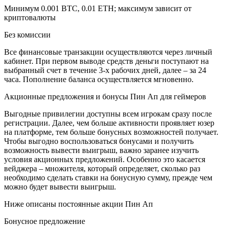
Минимум 0.001 BTC, 0.01 ETH; максимум зависит от
криптовалюты
Без комиссии
Все финансовые транзакции осуществляются через личный
кабинет. При первом выводе средств деньги поступают на
выбранный счет в течение 3-х рабочих дней, далее – за 24
часа. Пополнение баланса осуществляется мгновенно.
Акционные предложения и бонусы Пин Ап для геймеров
Выгодные привилегии доступны всем игрокам сразу после
регистрации. Далее, чем больше активности проявляет юзер
на платформе, тем больше бонусных возможностей получает.
Чтобы выгодно воспользоваться бонусами и получить
возможность вывести выигрыш, важно заранее изучить
условия акционных предложений. Особенно это касается
вейджера – множителя, который определяет, сколько раз
необходимо сделать ставки на бонусную сумму, прежде чем
можно будет вывести выигрыш.
Ниже описаны постоянные акции Пин Ап
Бонусное предложение