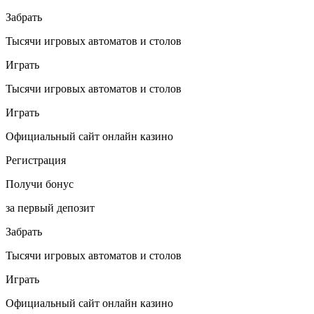
Забрать
Тысячи игровых автоматов и столов
Играть
Тысячи игровых автоматов и столов
Играть
Официальный сайт онлайн казино
Регистрация
Получи бонус
за первый депозит
Забрать
Тысячи игровых автоматов и столов
Играть
Официальный сайт онлайн казино