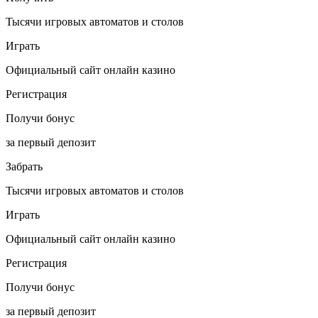
Тысячи игровых автоматов и столов
Играть
Официальный сайт онлайн казино
Регистрация
Получи бонус
за первый депозит
Забрать
Тысячи игровых автоматов и столов
Играть
Официальный сайт онлайн казино
Регистрация
Получи бонус
за первый депозит