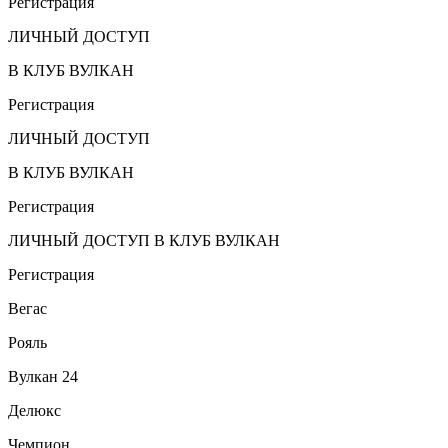
Регистрация
ЛИЧНЫЙ ДОСТУП
В КЛУБ ВУЛКАН
Регистрация
ЛИЧНЫЙ ДОСТУП
В КЛУБ ВУЛКАН
Регистрация
ЛИЧНЫЙ ДОСТУП В КЛУБ ВУЛКАН
Регистрация
Вегас
Рояль
Вулкан 24
Делюкс
Чемпион