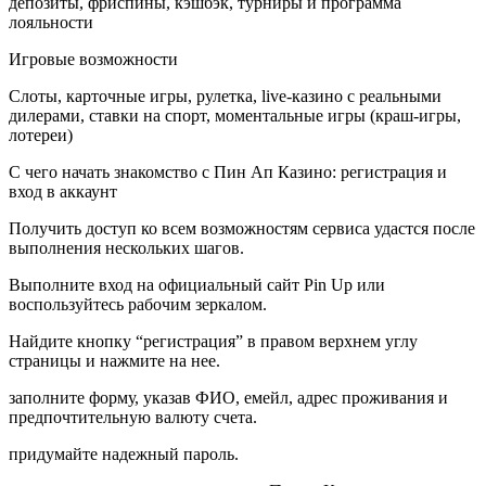
депозиты, фриспины, кэшбэк, турниры и программа
лояльности
Игровые возможности
Слоты, карточные игры, рулетка, live-казино с реальными
дилерами, ставки на спорт, моментальные игры (краш-игры,
лотереи)
С чего начать знакомство с Пин Ап Казино: регистрация и
вход в аккаунт
Получить доступ ко всем возможностям сервиса удастся после
выполнения нескольких шагов.
Выполните вход на официальный сайт Pin Up или
воспользуйтесь рабочим зеркалом.
Найдите кнопку “регистрация” в правом верхнем углу
страницы и нажмите на нее.
заполните форму, указав ФИО, емейл, адрес проживания и
предпочтительную валюту счета.
придумайте надежный пароль.