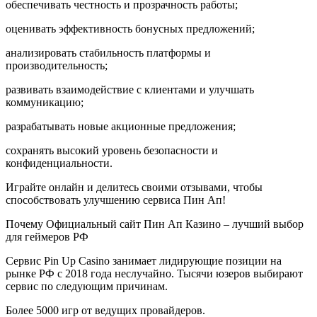
обеспечивать честность и прозрачность работы;
оценивать эффективность бонусных предложений;
анализировать стабильность платформы и
производительность;
развивать взаимодействие с клиентами и улучшать
коммуникацию;
разрабатывать новые акционные предложения;
сохранять высокий уровень безопасности и
конфиденциальности.
Играйте онлайн и делитесь своими отзывами, чтобы
способствовать улучшению сервиса Пин Ап!
Почему Официальный сайт Пин Ап Казино – лучший выбор
для геймеров РФ
Сервис Pin Up Casino занимает лидирующие позиции на
рынке РФ с 2018 года неслучайно. Тысячи юзеров выбирают
сервис по следующим причинам.
Более 5000 игр от ведущих провайдеров.