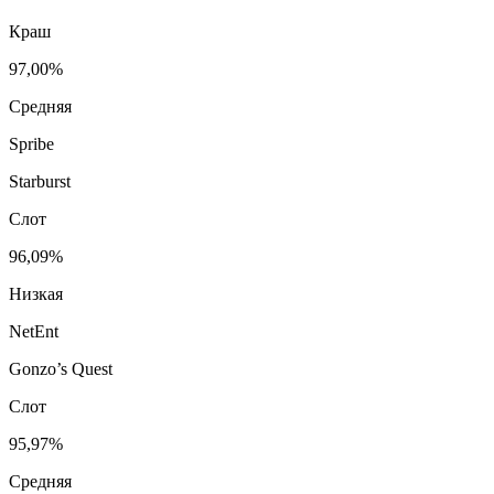
Краш
97,00%
Средняя
Spribe
Starburst
Слот
96,09%
Низкая
NetEnt
Gonzo’s Quest
Слот
95,97%
Средняя