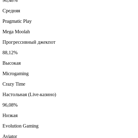
96,48%
Средняя
Pragmatic Play
Mega Moolah
Прогрессивный джекпот
88,12%
Высокая
Microgaming
Crazy Time
Настольная (Live-казино)
96,08%
Низкая
Evolution Gaming
Aviator