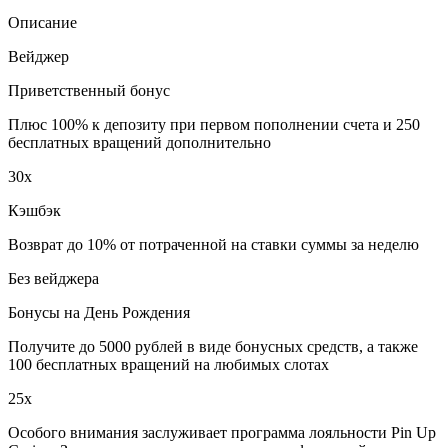
Описание
Вейджер
Приветственный бонус
Плюс 100% к депозиту при первом пополнении счета и 250
бесплатных вращений дополнительно
30x
Кэшбэк
Возврат до 10% от потраченной на ставки суммы за неделю
Без вейджера
Бонусы на День Рождения
Получите до 5000 рублей в виде бонусных средств, а также
100 бесплатных вращений на любимых слотах
25x
Особого внимания заслуживает программа лояльности Pin Up