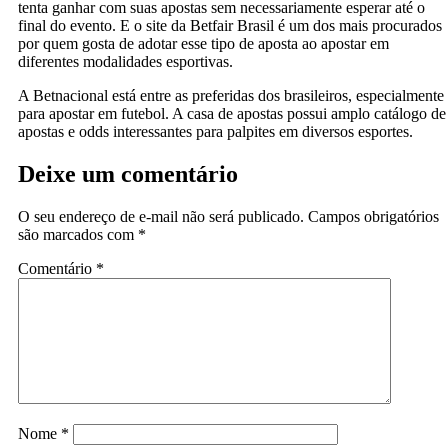
tenta ganhar com suas apostas sem necessariamente esperar até o
final do evento. E o site da Betfair Brasil é um dos mais procurados
por quem gosta de adotar esse tipo de aposta ao apostar em
diferentes modalidades esportivas.
A Betnacional está entre as preferidas dos brasileiros, especialmente
para apostar em futebol. A casa de apostas possui amplo catálogo de
apostas e odds interessantes para palpites em diversos esportes.
Deixe um comentário
O seu endereço de e-mail não será publicado.
Campos obrigatórios
são marcados com
*
Comentário
*
Nome
*