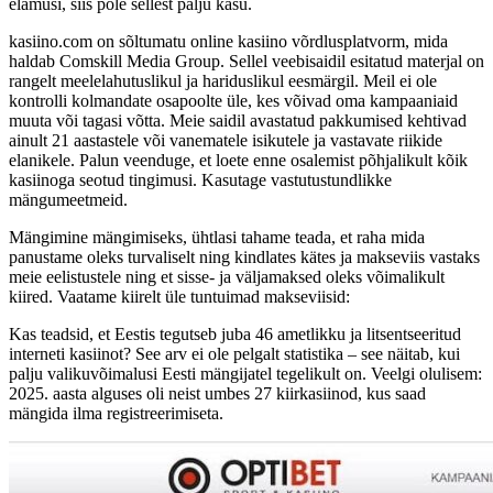
elamusi, siis pole sellest palju kasu.
kasiino.com on sõltumatu online kasiino võrdlusplatvorm, mida
haldab Comskill Media Group. Sellel veebisaidil esitatud materjal on
rangelt meelelahutuslikul ja hariduslikul eesmärgil. Meil ei ole
kontrolli kolmandate osapoolte üle, kes võivad oma kampaaniaid
muuta või tagasi võtta. Meie saidil avastatud pakkumised kehtivad
ainult 21 aastastele või vanematele isikutele ja vastavate riikide
elanikele. Palun veenduge, et loete enne osalemist põhjalikult kõik
kasiinoga seotud tingimusi. Kasutage vastutustundlikke
mängumeetmeid.
Mängimine mängimiseks, ühtlasi tahame teada, et raha mida
panustame oleks turvaliselt ning kindlates kätes ja makseviis vastaks
meie eelistustele ning et sisse- ja väljamaksed oleks võimalikult
kiired. Vaatame kiirelt üle tuntuimad makseviisid:
Kas teadsid, et Eestis tegutseb juba 46 ametlikku ja litsentseeritud
interneti kasiinot? See arv ei ole pelgalt statistika – see näitab, kui
palju valikuvõimalusi Eesti mängijatel tegelikult on. Veelgi olulisem:
2025. aasta alguses oli neist umbes 27 kiirkasiinod, kus saad
mängida ilma registreerimiseta.