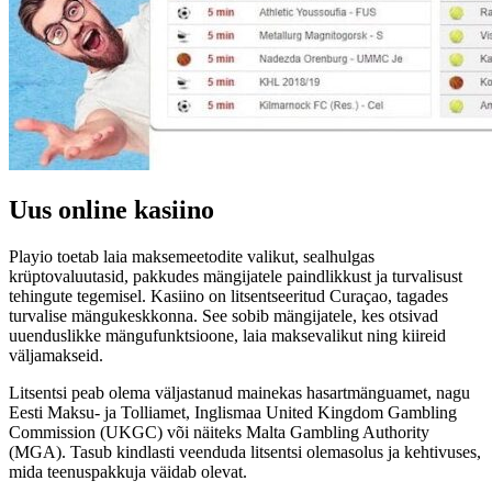
Uus online kasiino
Playio toetab laia maksemeetodite valikut, sealhulgas
krüptovaluutasid, pakkudes mängijatele paindlikkust ja turvalisust
tehingute tegemisel. Kasiino on litsentseeritud Curaçao, tagades
turvalise mängukeskkonna. See sobib mängijatele, kes otsivad
uuenduslikke mängufunktsioone, laia maksevalikut ning kiireid
väljamakseid.
Litsentsi peab olema väljastanud mainekas hasartmänguamet, nagu
Eesti Maksu- ja Tolliamet, Inglismaa United Kingdom Gambling
Commission (UKGC) või näiteks Malta Gambling Authority
(MGA). Tasub kindlasti veenduda litsentsi olemasolus ja kehtivuses,
mida teenuspakkuja väidab olevat.