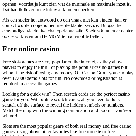
openen, voordat je kunt zien wat de minimale en maximale inzet is.
Dat had ik liever in de lobby al kunnen checken.
Als een speler het antwoord op een vraag niet kan vinden, kan er
contact worden opgenomen met de klantenservice. Dit gaat het
eenvoudigst via de live chat op de website. Spelers kunnen er echter
ook voor kiezen om BetMGM te mailen of te bellen.
Free online casino
Free slots games are very popular on the internet, as they allow
players to enjoy the thrill of playing the popular casino games but
without the risk of losing any money. On Casino Guru, you can play
over 17,000 demo slots for fun. No download or registration is
required to access the games.
Looking for a quick win? Then scratch cards are the perfect casino
game for you! With online scratch cards, all you need to do is
scratch off the surface to reveal the hidden symbols or numbers.
Match them up with the winning combination and boom—you’re a
winner!
Slots are the most popular genre of both real-money and free casino
games, rising above other favorites like free roulette or free