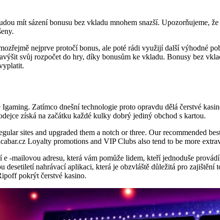
y, budou mít sázení bonusu bez vkladu mnohem snazší. Upozorňujeme, ž
šeny.
amozřejmě nejprve protočí bonus, ale poté rádi využijí další výhodné p
 navýšit svůj rozpočet do hry, díky bonusům ke vkladu. Bonusy bez vkla
yplatit.
ě Igaming. Zatímco dnešní technologie proto opravdu dělá čerstvé kasi
odejce získá na začátku každé kulky dobrý jediný obchod s kartou.
egular sites and upgraded them a notch or three. Our recommended best 
 kacabar.cz Loyalty promotions and VIP Clubs also tend to be more extra
e -mailovou adresu, která vám pomůže lidem, kteří jednoduše provádí sl
 desetiletí nahrávací aplikaci, která je obzvláště důležitá pro zajištění
ipoff pokrýt čerstvé kasino.