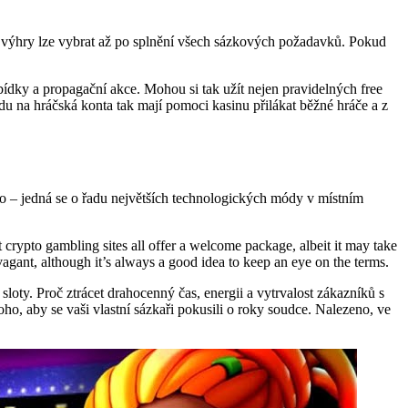
e výhry lze vybrat až po splnění všech sázkových požadavků. Pokud
obídky a propagační akce. Mohou si tak užít nejen pravidelných free
du na hráčská konta tak mají pomoci kasinu přilákat běžné hráče a z
no – jedná se o řadu největších technologických módy v místním
crypto gambling sites all offer a welcome package, albeit it may take
vagant, although it’s always a good idea to keep an eye on the terms.
oty. Proč ztrácet drahocenný čas, energii a vytrvalost zákazníků s
 toho, aby se vaši vlastní sázkaři pokusili o roky soudce. Nalezeno, ve