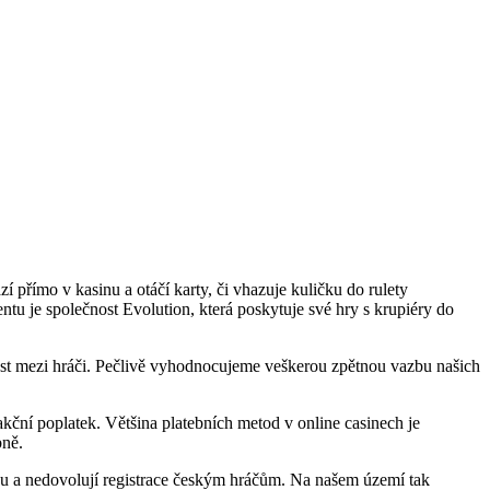
přímo v kasinu a otáčí karty, či vhazuje kuličku do rulety
u je společnost Evolution, která poskytuje své hry s krupiéry do
ěst mezi hráči. Pečlivě vyhodnocujeme veškerou zpětnou vazbu našich
kční poplatek. Většina platebních metod v online casinech je
bně.
hu a nedovolují registrace českým hráčům. Na našem území tak