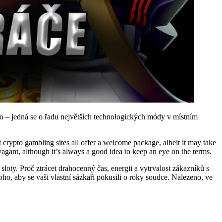
no – jedná se o řadu největších technologických módy v místním
crypto gambling sites all offer a welcome package, albeit it may take
vagant, although it’s always a good idea to keep an eye on the terms.
oty. Proč ztrácet drahocenný čas, energii a vytrvalost zákazníků s
 toho, aby se vaši vlastní sázkaři pokusili o roky soudce. Nalezeno, ve