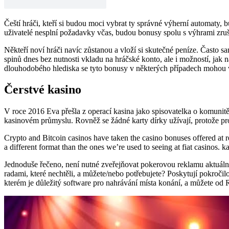
Čeští hráči, kteří si budou moci vybrat ty správné výherní automat
uživatelé nesplní požadavky včas, budou bonusy spolu s výhrami zru
Někteří noví hráči navíc zůstanou a vloží si skutečné peníze. Často s
spinů dnes bez nutnosti vkladu na hráčské konto, ale i možností, jak
dlouhodobého hlediska se tyto bonusy v některých případech mohou v
Čerstvé kasino
V roce 2016 Eva přešla z operací kasina jako spisovatelka o komunit
kasinovém průmyslu. Rovněž se žádné karty dírky užívají, protože pr
Crypto and Bitcoin casinos have taken the casino bonuses offered at r
a different format than the ones we’re used to seeing at fiat casinos.
Jednoduše řečeno, není nutné zveřejňovat pokerovou reklamu aktuální 
radami, které nechtěli, a můžete/nebo potřebujete? Poskytují pokročilou
kterém je důležitý software pro nahrávání místa konání, a můžete od R