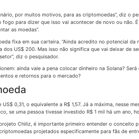
nário, por muitos motivos, para as criptomoedas”, diz o pe
fogo para dizer que isso vai acontecer de novo ou não. É
antar as moedas”.
eda fixa em sua carteira. “Ainda acredito no potencial da 
 dos US$ 200. Mas isso não significa que vai deixar de ser
etor”, diz o pesquisador.
tionem: ainda vale a pena colocar dinheiro na Solana? Ser
imentos e retornos para o mercado?
omoeda
 US$ 0,31, o equivalente a R$ 1,57. Já a máxima, nesse me
ico, se uma pessoa tivesse investido R$ 1 mil há um ano, ho
rojeto Chiliz, é importante primeiro entender o conceito p
 criptomoedas projetados especificamente para fãs de entr