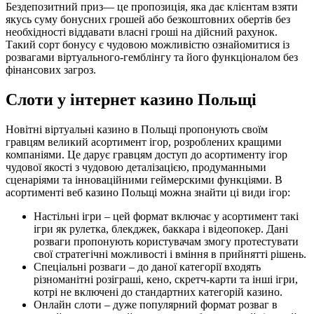
Бездепозитний приз— це пропозиція, яка дає клієнтам взяти
якусь суму бонусних грошей або безкоштовних обертів без
необхідності віддавати власні гроші на дійсний рахунок.
Такий сорт бонусу є чудовою можливістю ознайомитися із
розвагами віртуального-гемблінгу та його функціоналом без
фінансових загроз.
Слоти у інтернет казино Польщі
Новітні віртуальні казино в Польщі пропонують своїм
гравцям великий асортимент ігор, розроблених кращими
компаніями. Це дарує гравцям доступ до асортименту ігор
чудової якості з чудовою деталізацією, продуманными
сценаріями та інноваційними геймерскими функціями. В
асортименті веб казино Польщі можна знайти ці види ігор:
Настільні ігри – цей формат включає у асортимент такі
ігри як рулетка, блекджек, баккара і відеопокер. Дані
розваги пропонують користувачам змогу протестувати
свої стратегічні можливості і вміння в прийнятті рішень.
Спеціальні розваги – до даної категорії входять
різноманітні розіграші, кено, скретч-карти та інші ігри,
котрі не включені до стандартних категорій казино.
Онлайн слоти – дуже популярний формат розваг в