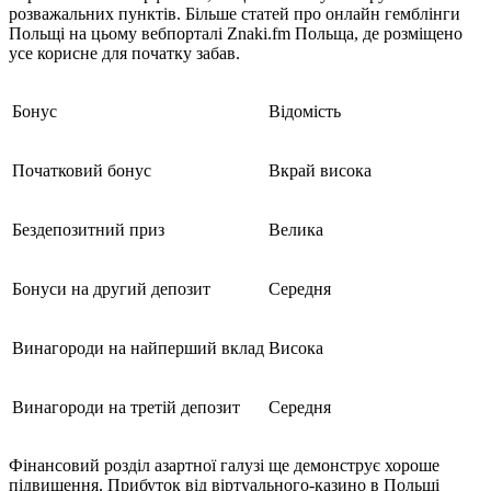
розважальних пунктів. Більше статей про онлайн гемблінги
Польщі на цьому вебпорталі Znaki.fm Польща, де розміщено
усе корисне для початку забав.
Бонус
Відомість
Початковий бонус
Вкрай висока
Бездепозитний приз
Велика
Бонуси на другий депозит
Середня
Винагороди на найперший вклад
Висока
Винагороди на третій депозит
Середня
Фінансовий розділ азартної галузі ще демонструє хороше
підвищення. Прибуток від віртуального-казино в Польщі